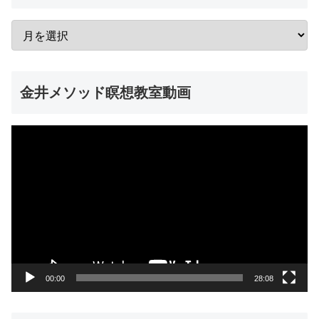
金井メソッド瞑想教室動画
動
画
プ
レ
ー
ヤ
ー
00:00
28:08