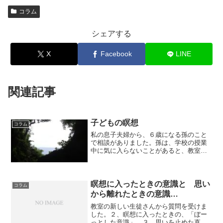
コラム
シェアする
X
Facebook
LINE
関連記事
子どもの瞑想
コラム
私の息子夫婦から、６歳になる孫のこと
で相談がありました。孫は、学校の授業
中に気に入らないことがあると、教室を
飛び出したり給食を食べないなどの行為
があり、どう対処していいものか悩んで
いたのですが、海外で子供に「瞑想」を
させて、集中力がアップし...
瞑想に入ったときの意識と 思い
コラム
から離れたときの意識…
教室の新しい生徒さんから質問を受けま
した。２、瞑想に入ったときの、「ぼー
っとした意識」、３，思いを止めた直後