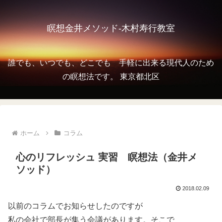
瞑想金井メソッド-木村寿行教室
誰でも、いつでも、どこでも 手軽に出来る現代人のため
の瞑想法です。 東京都北区
ホーム
コラム
心のリフレッシュ 実習 瞑想法（金井メ
ソッド）
2018.02.09
以前のコラムでお知らせしたのですが
私の会社で部長が集う会議があります。そこで