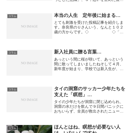
の自分を観るというときの意識はどう違
うのですか？という質問です。（１は心
を開く）金井先生）理屈としては、２と
本当の人生 定年後に始まる…
コラム
３の意識は同じです。強い...
とても刺激を受けた投稿記事を紹介しま
す。奈良県のＵさんいう、なんと１０２
歳の方からです。◇ ◇「終
わった人」という本のタイトルをみて、
びっくりしました。６３歳で定年を迎え
た男性の心の葛藤と右往左往を描いた小
説だそうです。私は、５５...
新入社員に贈る言葉…
コラム
あっという間に桜が咲いて、あっという
間に散ってしまいましたねそして４月、
新年度が始まり、学校では新入生が、会
社では新入社員がフレッシュな顔を見せ
てくれます。私の会社でも新入社員を迎
えて入社式がありました。私からの贈る
言葉です。「仕事がうまく...
タイの洞窟のサッカー少年たちを
コラム
支えた「瞑想」…
タイの少年たちが洞窟に閉じ込められ、
洞窟の水だけを飲んで９日間パニックに
おちいらず、全員が救出されたニュース
は全世界のマスコミが注目し、驚愕の話
題となった.。そして、閉じ込められた少
年たちがパニックにならないよう僧侶で
ほんとはね、瞑想が必要ない人
コラム
サッカーコーチの青年が...
は、いないんですね